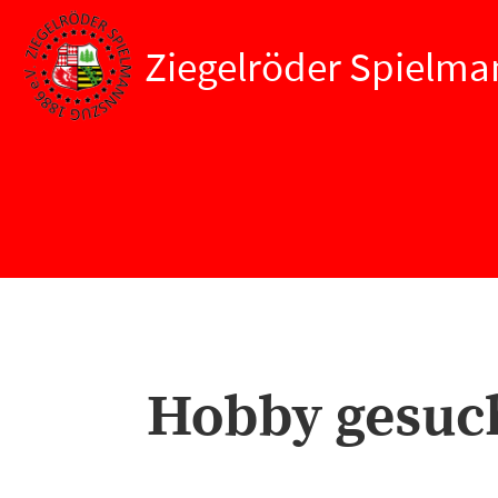
Ziegelröder Spielman
Hobby gesuc