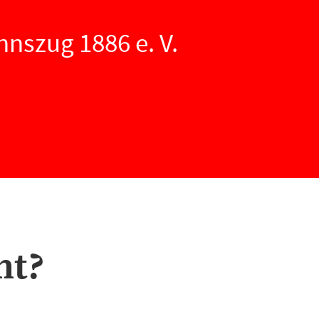
nszug 1886 e. V.
ht?