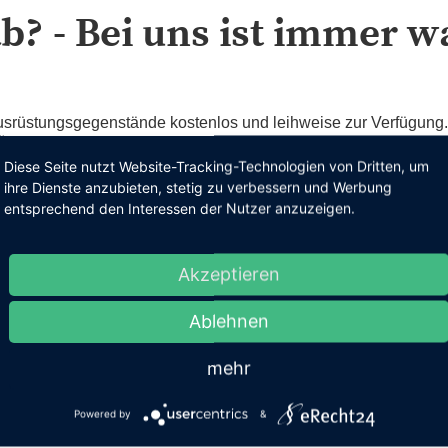
ab? - Bei uns ist immer w
 Ausrüstungsgegenstände kostenlos und leihweise zur Verfügung
 Übungsleiter dein Instrument zu erlernen und üben mit dir und
Diese Seite nutzt Website-Tracking-Technologien von Dritten, um
en verschiedensten Auftritten zeigen, was er gelernt hat.
ihre Dienste anzubieten, stetig zu verbessern und Werbung
entsprechend den Interessen der Nutzer anzuzeigen.
 Trainingslager und aller 2 Jahre in ein zentrales Nachwuchst
 keinen Angst zu haben, der Spaß steht bei uns an erster Stelle.
Akzeptieren
ftritten viele sportliche und kulturelle Veranstaltungen, sowoh
 nehmen wir jedes Jahr an der Landesmeisterschaft teil, wo 
Ablehnen
mehr
nes Vereinslebens!
Powered by
&